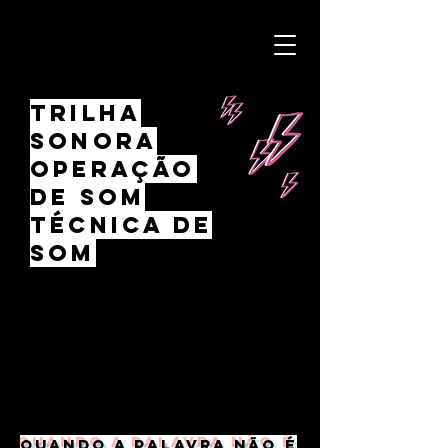
TRILHA
SONORA
OPERAÇÃO
DE SOM
TÉCNICA DE
SOM
Quando a palavra não é