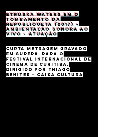
Etruska Waters em O
Tombamento da
Republiqueta (2017) -
Ambientação sonora ao
vivo - atuação
Curta metragem gravado
em Super8 para o
Festival Internacional de
Cinema de Curitiba,
dirigido por Thiago
Benites – Caixa Cultura