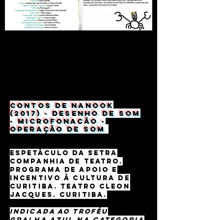
Contos de Nanook
(2017) - Desenho de som
- microfonação -
operação de som
espetáculo da Setra
Companhia de Teatro.
Programa de apoio e
incentivo à cultura de
Curitiba. Teatro Cleon
Jacques. Curitiba.
indicada ao troféu
gralha azul na categoria