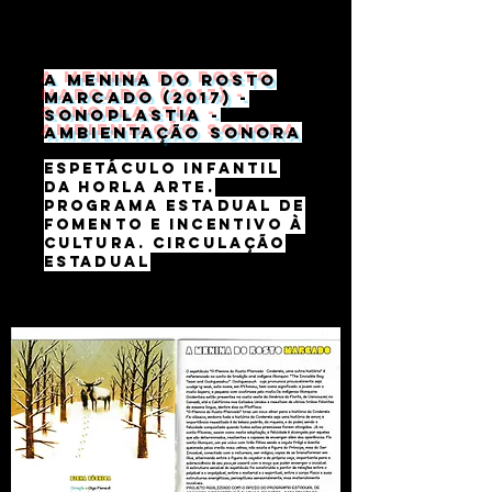
A menina do rosto
marcado (2017) -
Sonoplastia -
ambientação sonora
Espetáculo infantil
da Horla Arte.
Programa estadual de
fomento e incentivo à
cultura. Circulação
estadual